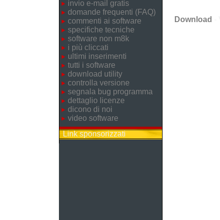
invio e-mail gratis
domande frequenti (FAQ)
Download
- 
commenti ai software
specifiche tecniche
software non m8k
i più cliccati
ultimi inserimenti
tutti i software
download utility
controlla versione
segnala bug programma
dettaglio licenze
dicono di noi
video software
Link sponsorizzati