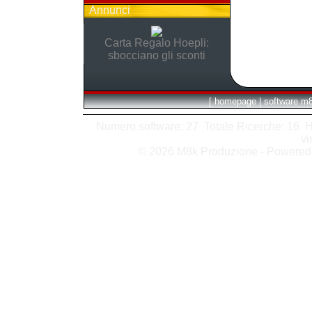
Annunci
Carta Regalo Hoepli:
sbocciano gli sconti
[
homepage
|
software m
Numero software: 27 Totale Ricerche: 16 Hits
vi
© 2026 M8k Produzione - Powere