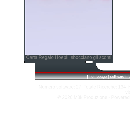
Carta Regalo Hoepli: sbocciano gli sconti
[
homepage
|
software m
Numero software: 27 Totale Ricerche: 134 Hit
vi
© 2026 M8k Produzione - Powere