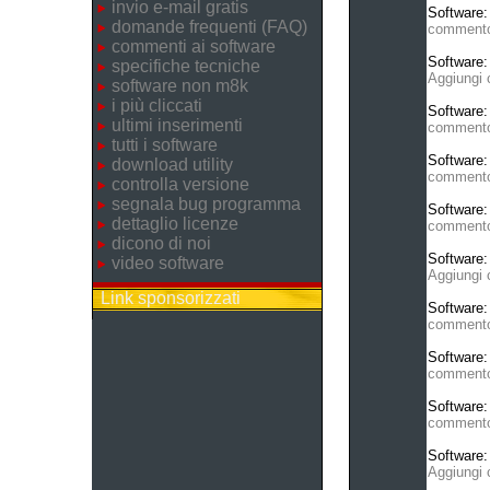
invio e-mail gratis
Software
domande frequenti (FAQ)
comment
commenti ai software
Software
specifiche tecniche
Aggiungi
software non m8k
i più cliccati
Software
ultimi inserimenti
comment
tutti i software
Software
download utility
comment
controlla versione
segnala bug programma
Software
dettaglio licenze
comment
dicono di noi
Software
video software
Aggiungi
Link sponsorizzati
Software
comment
Software
comment
Software
comment
Software
Aggiungi