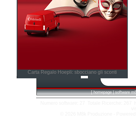
Carta Regalo Hoepli: sbocciano gli sconti
[
homepage
|
software m
Numero software: 27 Totale Ricerche: 267 Hit
vi
© 2026 M8k Produzione - Powere