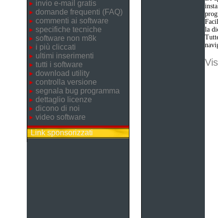
invio e-mail gratis
inst
domande frequenti (FAQ)
pro
commenti ai software
Faci
specifiche tecniche
la d
Tutt
software non m8k
navig
i più cliccati
ultimi inserimenti
Vis
tutti i software
download utility
controlla versione
segnala bug programma
dettaglio licenze
dicono di noi
video software
Link sponsorizzati