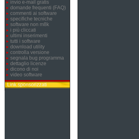
invio e-mail gratis
domande frequenti (FAQ)
commenti ai software
specifiche tecniche
software non m8k
i più cliccati
ultimi inserimenti
tutti i software
download utility
controlla versione
segnala bug programma
dettaglio licenze
dicono di noi
video software
Link sponsorizzati