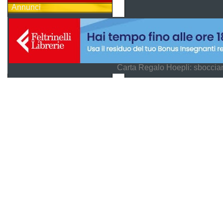
Annunci
Carta Regalo Hoepli: sboccian