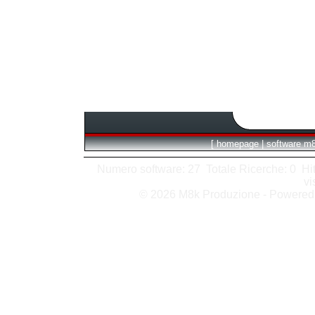
[
homepage
|
software m
Numero software: 27 Totale Ricerche: 0 Hits 
vi
© 2026 M8k Produzione - Powere