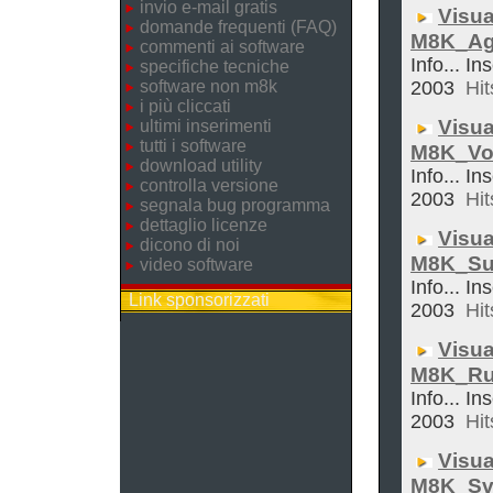
invio e-mail gratis
Visua
domande frequenti (FAQ)
M8K_Ag
commenti ai software
Info... In
specifiche tecniche
software non m8k
2003
Hit
i più cliccati
Visua
ultimi inserimenti
tutti i software
M8K_Vol
download utility
Info... In
controlla versione
2003
Hit
segnala bug programma
dettaglio licenze
Visua
dicono di noi
M8K_Su
video software
Info... In
Link sponsorizzati
2003
Hit
Visua
M8K_Ru
Info... In
2003
Hit
Visua
M8K_Sve