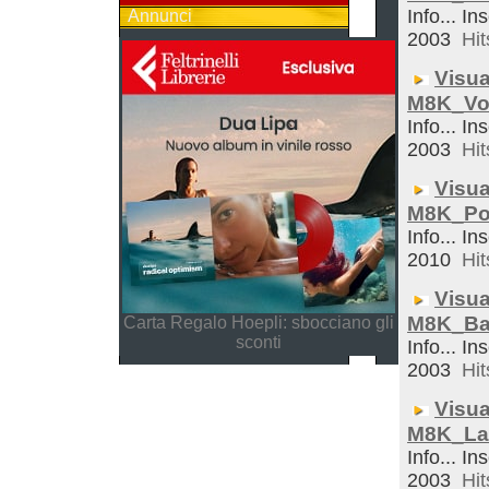
Info... In
Annunci
2003
Hit
Visua
M8K_Vo
Info... In
2003
Hit
Visua
M8K_Po
Info... In
2010
Hit
Visua
M8K_Ba
Carta Regalo Hoepli: sbocciano gli
sconti
Info... In
2003
Hit
Visua
M8K_La
Info... In
2003
Hit