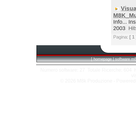
Visua
M8K_Mul
Info... In
2003
Hit
Pagina:
[ 1 
[
homepage
|
software m
Numero software: 27 Totale Ricerche: 604 Hit
vi
© 2026 M8k Produzione - Powere