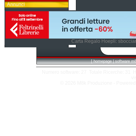
Annunci
Carta Regalo Hoepli: sboccian
[
homepage
|
software m
Numero software: 27 Totale Ricerche: 31 Hits
vi
© 2026 M8k Produzione - Powere