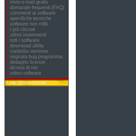
invio e-mail gratis
domande frequenti (FAQ)
commenti ai software
specifiche tecniche
software non m8k
i più cliccati
ultimi inserimenti
tutti i software
download utility
controlla versione
segnala bug programma
dettaglio licenze
dicono di noi
video software
Link sponsorizzati