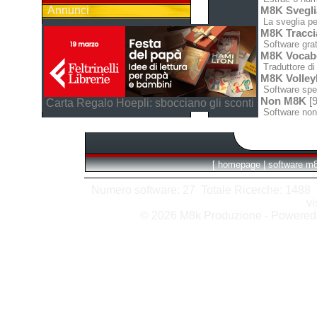
Annunci
M8K Svegli
La sveglia pe
M8K Tracci
Software grat
M8K Vocabo
Traduttore di 
M8K Volley
Software spec
Non M8K
[9
Carta Regalo Hoepli: sbocciano gli sconti
Software non
[
homepage
|
software m
Numero software: 27 Totale Ricerche: 1488 Hit
vi
© 2026 M8k Produzione - Powere