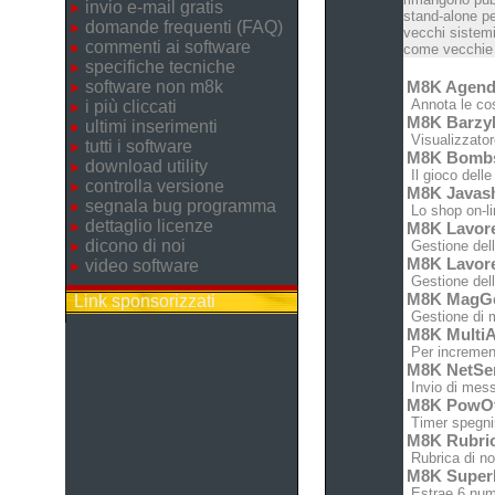
invio e-mail gratis
stand-alone pe
domande frequenti (FAQ)
vecchi sistemi
commenti ai software
come vecchie c
specifiche tecniche
software non m8k
M8K Agen
Annota le cose
i più cliccati
M8K Barz
ultimi inserimenti
Visualizzatore
tutti i software
M8K Bomb
download utility
Il gioco dell
controlla versione
M8K Javas
segnala bug programma
Lo shop on-lin
dettaglio licenze
M8K Lavor
dicono di noi
Gestione dell'
M8K Lavor
video software
Gestione dell'
M8K MagG
Link sponsorizzati
Gestione di m
M8K MultiA
Per increment
M8K NetSe
Invio di messa
M8K PowO
Timer spegnim
M8K Rubri
Rubrica di no
M8K Super
Estrae 6 nume