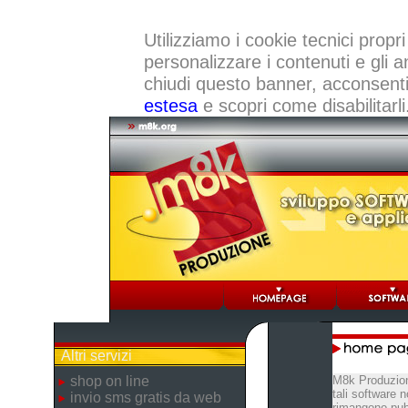
Utilizziamo i cookie tecnici propri
personalizzare i contenuti e gli a
chiudi questo banner, acconsenti a
estesa
e scopri come disabilitarli
Altri servizi
shop on line
M8k Produzion
tali software 
invio sms gratis da web
rimangono pubb