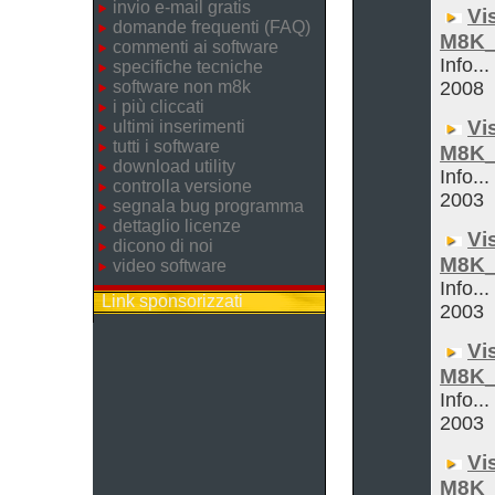
invio e-mail gratis
Vi
domande frequenti (FAQ)
M8K_
commenti ai software
Info..
specifiche tecniche
software non m8k
2008
i più cliccati
Vi
ultimi inserimenti
tutti i software
M8K_
download utility
Info...
controlla versione
2003
segnala bug programma
dettaglio licenze
Vi
dicono di noi
M8K_
video software
Info...
Link sponsorizzati
2003
Vi
M8K_
Info...
2003
Vi
M8K_