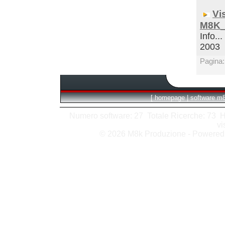
Vi
M8K_
Info...
2003
Pagina
[
homepage
|
software m
Numero software: 27 Totale Ricerche: 73 Hits
vi
© 2026 M8k Produzione - Powere