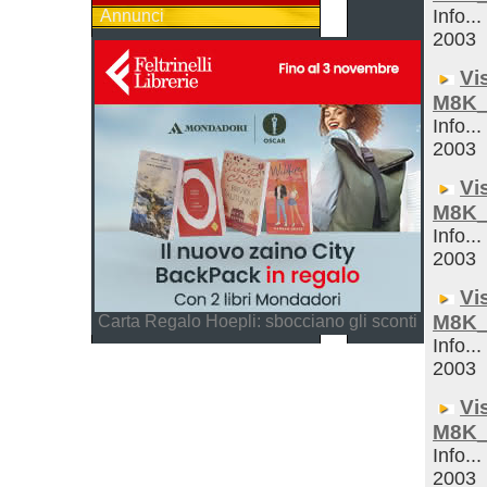
Info...
Annunci
2003
Vi
M8K_
Info...
2003
Vi
M8K_
Info...
2003
Vi
M8K_
Carta Regalo Hoepli: sbocciano gli sconti
Info...
2003
Vi
M8K_
Info...
2003