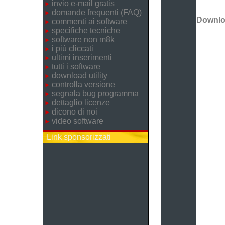
invio e-mail gratis
domande frequenti (FAQ)
Downl
commenti ai software
specifiche tecniche
software non m8k
i più cliccati
ultimi inserimenti
tutti i software
download utility
controlla versione
segnala bug programma
dettaglio licenze
dicono di noi
video software
Link sponsorizzati