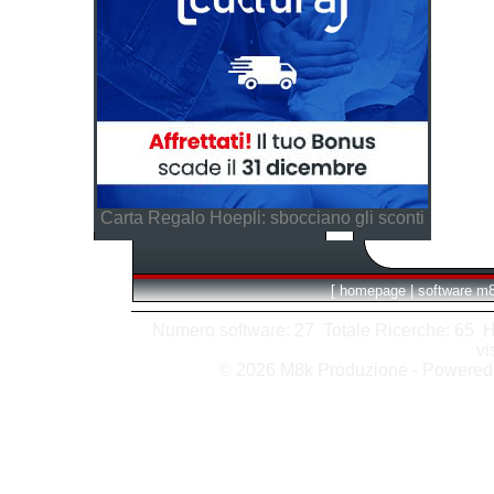
Carta Regalo Hoepli: sbocciano gli sconti
[
homepage
|
software m
Numero software: 27 Totale Ricerche: 65 Hits
vi
© 2026 M8k Produzione - Powere