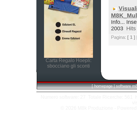
Visual
M8K_Mult
Info... Inse
2003
Hits 
Pagina:
[ 1 ]
Carta Regalo Hoepli:
sbocciano gli sconti
[
homepage
|
software m
Numero software: 27 Totale Ricerche: 561 Hit
vi
© 2026 M8k Produzione - Powere