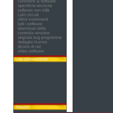
commenti ai software
specifiche tecniche
software non m8k
i più cliccati
ultimi inserimenti
tutti i software
download utility
controlla versione
segnala bug programma
dettaglio licenze
dicono di noi
video software
Link sponsorizzati
Annunci