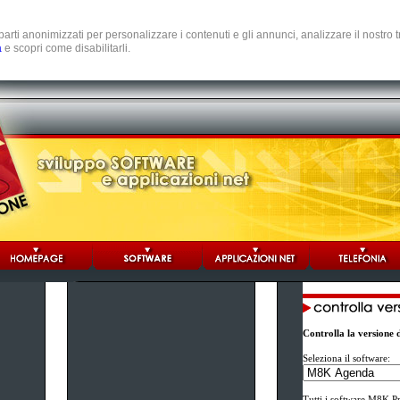
e parti anonimizzati per personalizzare i contenuti e gli annunci, analizzare il nostro
a
e scopri come disabilitarli.
Controlla la versione
Seleziona il software:
Tutti i software M8K Pr