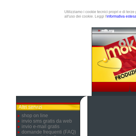
Utilizziamo i cookie tecnici propri e di terz
all'uso dei cookie. Leggi l'
informativa estes
Altri servizi
shop on line
invio sms gratis da web
invio e-mail gratis
domande frequenti (FAQ)