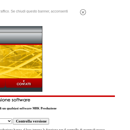
 traffico. Se chiudi questo banner, acconsenti
 di un qualsiasi software M8K Produzione
oduzione hanno al loro interno la funzione per il controllo di eventuali nuove