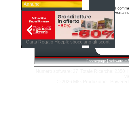
Annunci
I commen
verranno
Carta Regalo Hoepli: sbocciano gli sconti
[
homepage
|
software m
Numero software: 27 Totale Ricerche: 2350 Hit
vi
© 2026 M8k Produzione - Powere