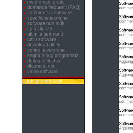
invio e-mail gratis
Softwar
domande frequenti (FAQ)
commen
commenti ai software
Softwar
specifiche tecniche
commen
software non m8k
i più cliccati
Softwar
ultimi inserimenti
commen
tutti i software
Softwar
download utility
commen
controlla versione
segnala bug programma
Softwar
dettaglio licenze
Aggiung
dicono di noi
Softwar
video software
Aggiung
Link sponsorizzati
Softwar
commen
Softwar
commen
Softwar
commen
Softwar
Aggiung