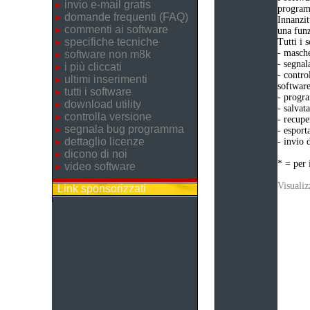
invio e-mail gratis
program
domande frequenti (FAQ)
Innanzit
commenti ai software
una funz
specifiche tecniche
Tutti i 
- masche
software non m8k
- segnal
i più cliccati
- contro
ultimi inserimenti
software
tutti i software
- progra
download utility
- salvat
controlla versione
- recupe
segnala bug programma
- esport
dettaglio licenze
- invio 
dicono di noi
* = per 
video software
Visualiz
Link sponsorizzati