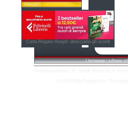
Annunci
Carta Regalo Hoepli: sbocciano gli sconti
[
homepage
|
software m
Numero software: 27 Totale Ricerche: 0 Hits In:
© 2026 M8k Produzione - Powere