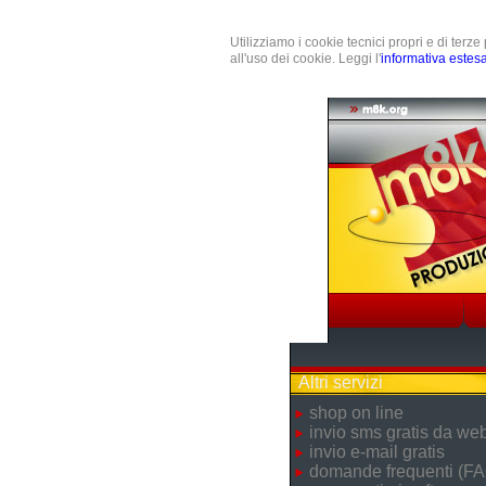
Utilizziamo i cookie tecnici propri e di terz
all'uso dei cookie. Leggi l'
informativa estes
Altri servizi
shop on line
invio sms gratis da we
invio e-mail gratis
domande frequenti (FA