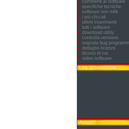
commenti ai software
specifiche tecniche
software non m8k
i più cliccati
ultimi inserimenti
tutti i software
download utility
controlla versione
segnala bug program
dettaglio licenze
dicono di noi
video software
Link sponsorizzati
Annunci