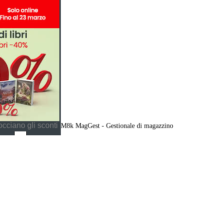
cciano gli sconti
M8k MagGest - Gestionale di magazzino