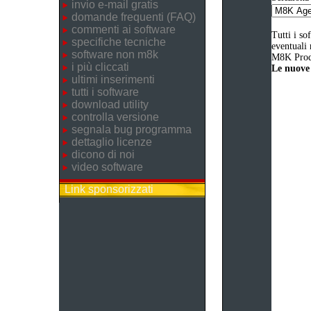
invio e-mail gratis
domande frequenti (FAQ)
commenti ai software
Tutti i so
specifiche tecniche
eventuali 
software non m8k
M8K Produ
i più cliccati
Le nuove 
ultimi inserimenti
tutti i software
download utility
controlla versione
segnala bug programma
dettaglio licenze
dicono di noi
video software
Link sponsorizzati