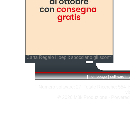
Carta Regalo Hoepli: sbocciano gli sconti
[
homepage
|
software m
Numero software: 27 Totale Ricerche: 554 Hit
vi
© 2026 M8k Produzione - Powere