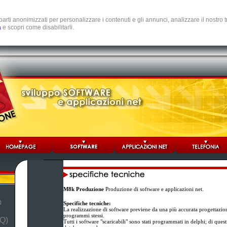
e parti anonimizzati per personalizzare i contenuti e gli annunci, analizzare il nostro
a
e scopri come disabilitarli.
M8k Produzione
Produzione di software e applicazioni net.
b
Specifiche tecniche:
La realizzazione di software previene da una più accurata progettazio
programmi stessi.
Q)
Tutti i software "scaricabili" sono stati programmati in delphi; di ques