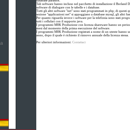
database paradox.
Tali software hanno incluso nel pacchetto di installazione il Borland D
software di dialogare con le tabelle e i database.
Tutti gli altri software "net" sono stati programmati in php; di questi qu
sezione "applicazioni net" si appoggiano a database mysql, gli altri fa
Per quanto riguarda invece i software per la telefonia sono stati prog
tutti i cellulari con il supporto java.
I programmi M8K Produzione con licenza shareware hanno un periodo
mesi dal momento della prima esecuzione del software.
I programmi M8K Produzione registrati a nome di un utente hanno un
anno, dopo il quale è richiesto il rinnovo annuale della licenza stessa.
Per ulteriori informazioni:
Contattaci
ma