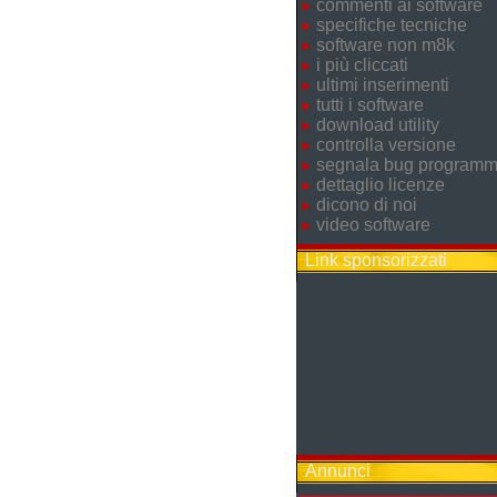
commenti ai software
specifiche tecniche
software non m8k
i più cliccati
ultimi inserimenti
tutti i software
download utility
controlla versione
segnala bug program
dettaglio licenze
dicono di noi
video software
Link sponsorizzati
Annunci