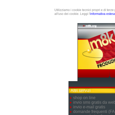
Utilizziamo i cookie tecnici propri e di terz
all'uso dei cookie. Leggi l'
informativa estes
Altri servizi
shop on line
invio sms gratis da we
invio e-mail gratis
domande frequenti (FA