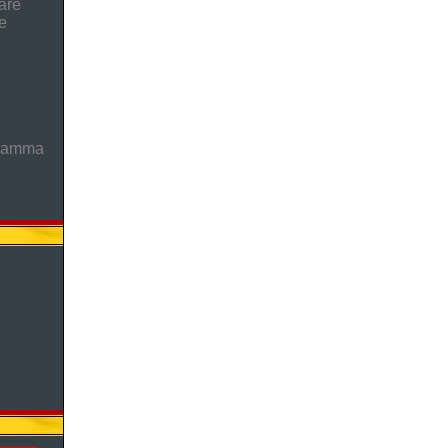
are
e
gramma