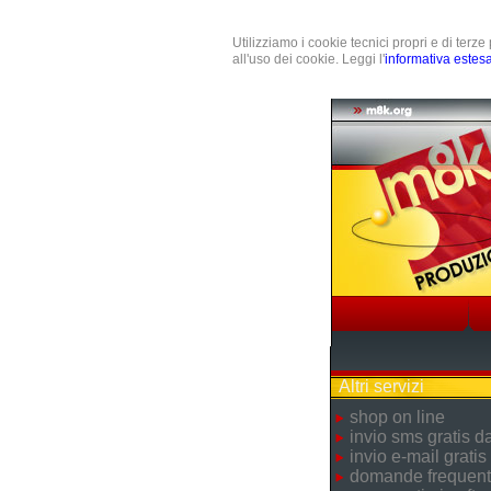
Utilizziamo i cookie tecnici propri e di terz
all'uso dei cookie. Leggi l'
informativa estes
Altri servizi
shop on line
invio sms gratis 
invio e-mail gratis
domande frequent