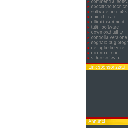
commenti ai softw
specifiche tecnich
software non m8k
i più cliccati
ultimi inserimenti
tutti i software
download utility
controlla versione
segnala bug pro
dettaglio licenze
dicono di noi
video software
Link sponsorizzati
Annunci