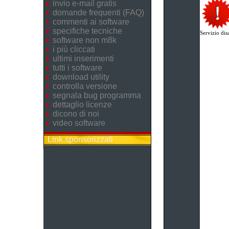
invio e-mail gratis
domande frequenti (FAQ)
commenti ai software
specifiche tecniche
Servizio disa
software non m8k
i più cliccati
ultimi inserimenti
tutti i software
download utility
controlla versione
segnala bug programma
dettaglio licenze
dicono di noi
video software
Link sponsorizzati