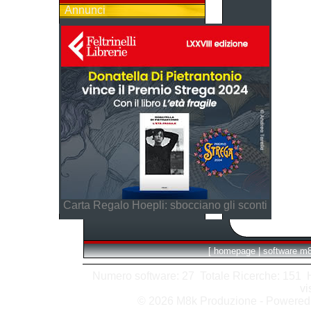
Annunci
Carta Regalo Hoepli: sbocciano gli sconti
[
homepage
|
software m
Numero software: 27 Totale Ricerche: 151 Hit
vi
© 2026 M8k Produzione - Powere