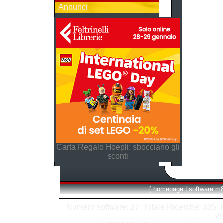
Annunci
Carta Regalo Hoepli: sbocciano gli
sconti
[
homepage
|
software m
Numero software: 27 Totale Ricerche: 335 Hit
vi