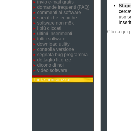
invio e-mail gratis
Stup
domande frequenti (FAQ)
cercav
commenti ai software
uso s
specifiche tecniche
inseri
software non m8k
i più cliccati
Clicca qui 
ultimi inserimenti
tutti i software
download utility
controlla versione
segnala bug programma
dettaglio licenze
dicono di noi
video software
Link sponsorizzati