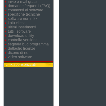
invio e-mail gratis
domande frequenti (FAQ)
commenti ai software
specifiche tecniche
software non m8k
i più cliccati
ultimi inserimenti
tutti i software
download utility
controlla versione
segnala bug programma
dettaglio licenze
dicono di noi
video software
Link sponsorizzati