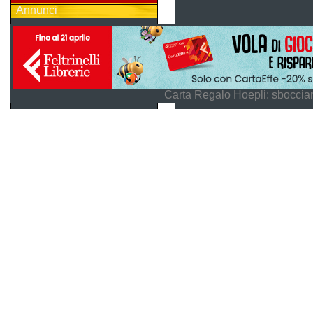
Annunci
Carta Regalo Hoepli: sboccian