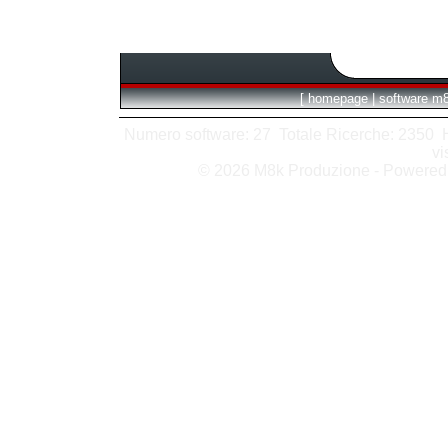
[
homepage
|
software m
Numero software: 27 Totale Ricerche: 2350 Hit
vi
© 2026 M8k Produzione - Powere