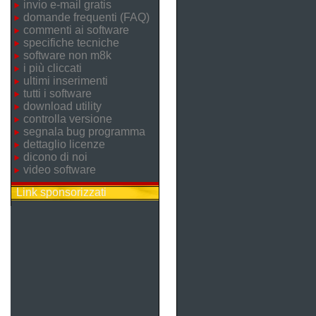
invio e-mail gratis
domande frequenti (FAQ)
commenti ai software
specifiche tecniche
software non m8k
i più cliccati
ultimi inserimenti
tutti i software
download utility
controlla versione
segnala bug programma
dettaglio licenze
dicono di noi
video software
Link sponsorizzati