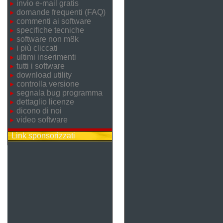
invio e-mail gratis
domande frequenti (FAQ)
commenti ai software
specifiche tecniche
software non m8k
i più cliccati
ultimi inserimenti
tutti i software
download utility
controlla versione
segnala bug programma
dettaglio licenze
dicono di noi
video software
Link sponsorizzati