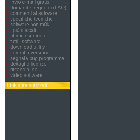
invio e-mail gratis
domande frequenti (FAQ)
commenti ai software
specifiche tecniche
software non m8k
i più cliccati
ultimi inserimenti
tutti i software
download utility
controlla versione
segnala bug programma
dettaglio licenze
dicono di noi
video software
Link sponsorizzati