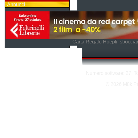
Annunci
Carta Regalo Hoepli: sboccian
Numero software: 27 Tot
© 2026 M8k P