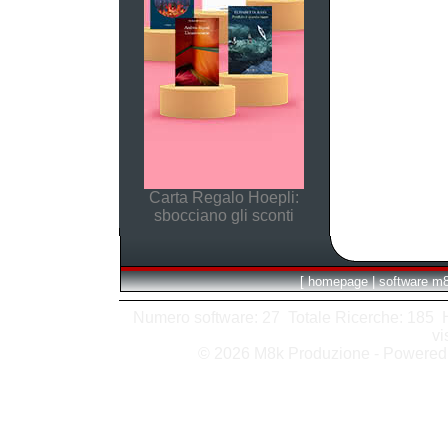
Carta Regalo Hoepli:
sbocciano gli sconti
[
homepage
|
software m
Numero software: 27 Totale Ricerche: 185 Hit
vi
© 2026 M8k Produzione - Powere