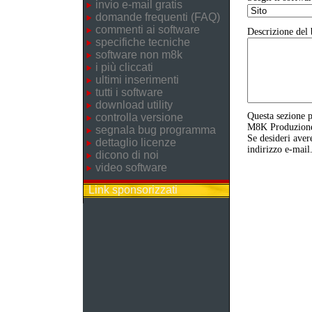
invio e-mail gratis
domande frequenti (FAQ)
commenti ai software
Descrizione del 
specifiche tecniche
software non m8k
i più cliccati
ultimi inserimenti
tutti i software
download utility
Questa sezione p
controlla versione
M8K Produzione o
segnala bug programma
Se desideri aver
dettaglio licenze
indirizzo e-mail
dicono di noi
video software
Link sponsorizzati