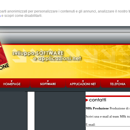
e parti anonimizzati per personalizzare i contenuti e gli annunci, analizzare il nostro
a
e scopri come disabilitarli.
M8k Produzione
Produzione di s
Scrivi una e-mail al team M8k tr
E-mail: