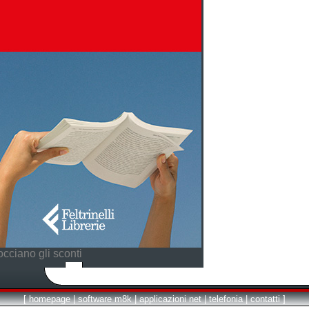
cciano gli sconti
[
homepage
|
software m8k
|
applicazioni net
|
telefonia
|
contatti
]