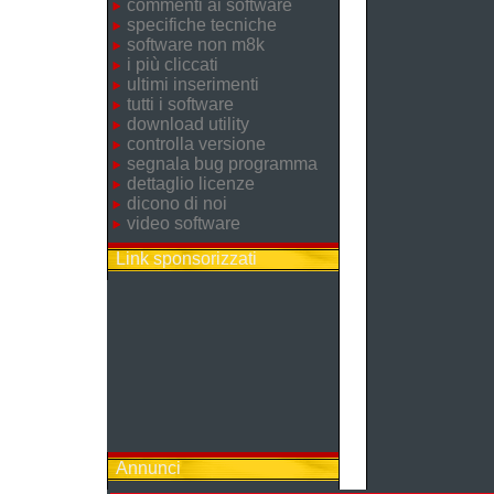
commenti ai software
specifiche tecniche
software non m8k
i più cliccati
ultimi inserimenti
tutti i software
download utility
controlla versione
segnala bug programma
dettaglio licenze
dicono di noi
video software
Link sponsorizzati
Annunci