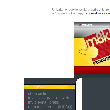
Utilizziamo i cookie tecnici propri e di terz
all'uso dei cookie. Leggi l'
informativa estes
Altri servizi
shop on line
invio sms gratis da web
invio e-mail gratis
domande frequenti (FAQ)