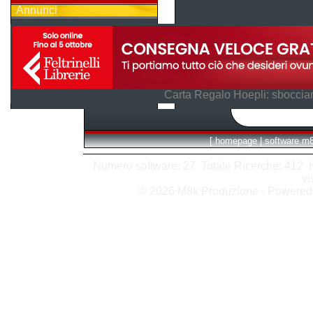
Annunci
Carta Regalo Hoepli: sboccian
[
homepage
|
software m
Numero software: 27 Totale Ricerche: 412 Hit
vi
© 2026 M8k Produzione - Powere