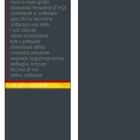
invio e-mail gratis
domande frequenti (FAQ)
commenti ai software
specifiche tecniche
software non m8k
i più cliccati
ultimi inserimenti
tutti i software
download utility
controlla versione
segnala bug programma
dettaglio licenze
dicono di noi
video software
Link sponsorizzati