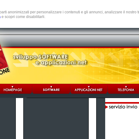
e parti anonimizzati per personalizzare i contenuti e gli annunci, analizzare il nostro
a
e scopri come disabilitarli.