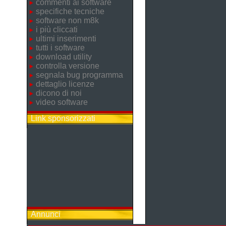
commenti ai software
specifiche tecniche
software non m8k
i più cliccati
ultimi inserimenti
tutti i software
download utility
controlla versione
segnala bug programma
dettaglio licenze
dicono di noi
video software
Link sponsorizzati
Annunci