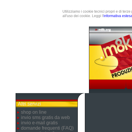
Utilizziamo i cookie tecnici propri e di terz
all'uso dei cookie. Leggi l'
informativa estes
Altri servizi
shop on line
invio sms gratis da web
invio e-mail gratis
domande frequenti (FAQ)