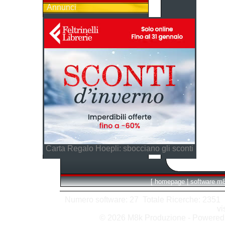
Annunci
Carta Regalo Hoepli: sbocciano gli sconti
[
homepage
|
software m
Numero software: 27 Totale Ricerche: 2351 Hit
vi
© 2026 M8k Produzione - Powere