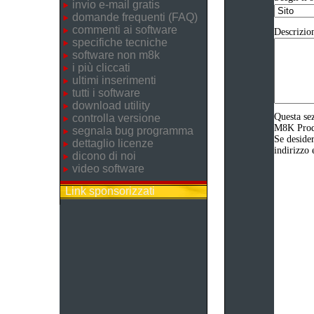
invio e-mail gratis
domande frequenti (FAQ)
commenti ai software
Descrizio
specifiche tecniche
software non m8k
i più cliccati
ultimi inserimenti
tutti i software
download utility
Questa sez
controlla versione
M8K Produz
segnala bug programma
Se desider
dettaglio licenze
indirizzo 
dicono di noi
video software
Link sponsorizzati