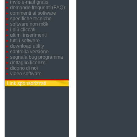
invio e-mail gratis
domande frequenti (FAQ)
commenti ai software
specifiche tecniche
software non m8k
i più cliccati
ultimi inserimenti
tutti i software
download utility
controlla versione
segnala bug programma
dettaglio licenze
dicono di noi
video software
Link sponsorizzati