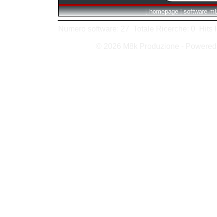
[
homepage
|
software m
Numero software: 27 Totale Ricerche: 0 Hits In:
© 2026 M8k Produzione - Powere