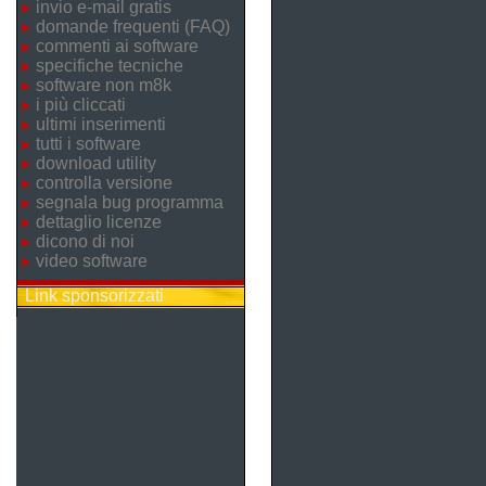
invio e-mail gratis
domande frequenti (FAQ)
commenti ai software
specifiche tecniche
software non m8k
i più cliccati
ultimi inserimenti
tutti i software
download utility
controlla versione
segnala bug programma
dettaglio licenze
dicono di noi
video software
Link sponsorizzati