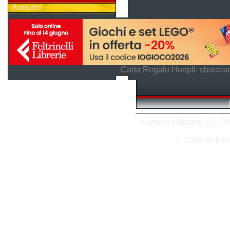
Annunci
Carta Regalo Hoepli: sboccian
Numero software: 27 Tota
© 2026 M8k Pr