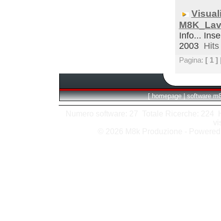
Visual
M8K_Lav
Info... Ins
2003
Hits 
Pagina:
[ 1 ]
[
homepage
|
software m
Numero software: 27 Totale Ricerche: 224 Hit
vi
© 2026 M8k Produzione - Powere