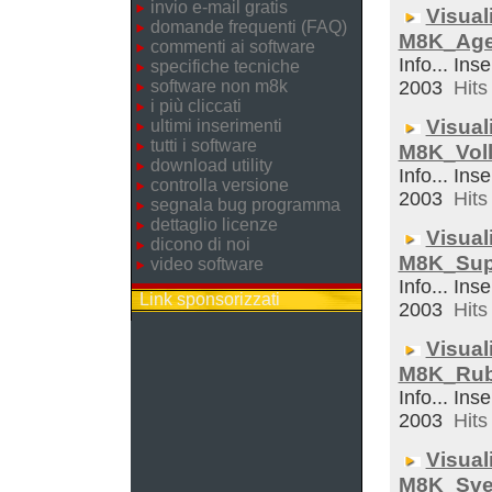
invio e-mail gratis
Visual
domande frequenti (FAQ)
M8K_Ag
commenti ai software
Info... Inse
specifiche tecniche
software non m8k
2003
Hits 
i più cliccati
Visual
ultimi inserimenti
tutti i software
M8K_Voll
download utility
Info... Inse
controlla versione
2003
Hits 
segnala bug programma
dettaglio licenze
Visual
dicono di noi
M8K_Sup
video software
Info... Inse
Link sponsorizzati
2003
Hits 
Visual
M8K_Rub
Info... Inse
2003
Hits 
Visual
M8K_Sveg