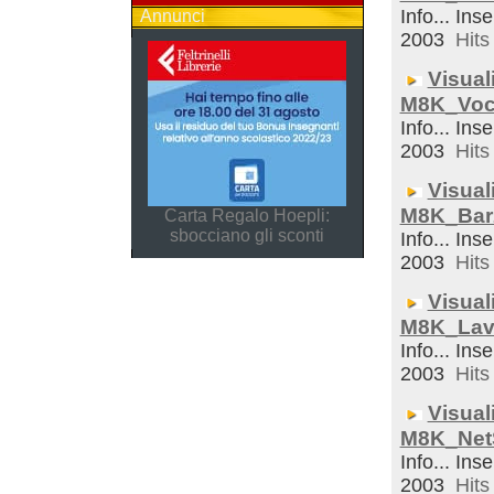
Info... Inse
Annunci
2003
Hits 
Visual
M8K_Voc
Info... Inse
2003
Hits 
Visual
M8K_Bar
Carta Regalo Hoepli:
sbocciano gli sconti
Info... Inse
2003
Hits 
Visual
M8K_Lav
Info... Inse
2003
Hits 
Visual
M8K_Net
Info... Inse
2003
Hits 