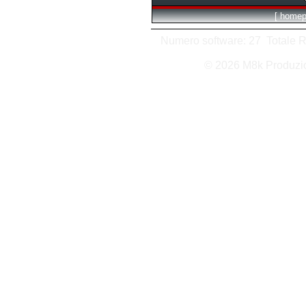
[
homep
Numero software: 27 Totale Ric
© 2026 M8k Produzi