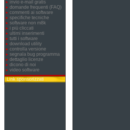
invio e-mail gratis
domande frequenti (FAQ)
commenti ai software
specifiche tecniche
software non m8k
i più cliccati
ultimi inserimenti
tutti i software
download utility
controlla versione
segnala bug programma
dettaglio licenze
dicono di noi
video software
Link sponsorizzati