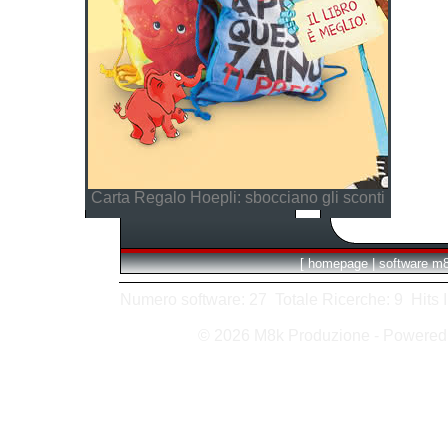
Carta Regalo Hoepli: sbocciano gli sconti
[
homepage
|
software m
Numero software: 27 Totale Ricerche: 9 Hits In:
© 2026 M8k Produzione - Powere