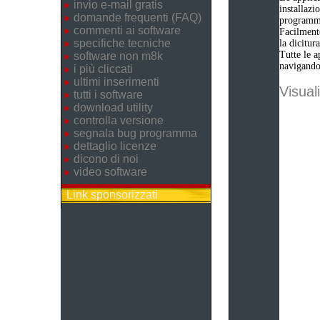
invio e-mail gratis
installazi
domande frequenti (FAQ)
programm
commenti ai software
Facilmente
specifiche tecniche
la dicitu
Tutte le a
software non m8k
navigando 
i più cliccati
ultimi inserimenti
Visuali
tutti i software
download utility
controlla versione
segnala bug programma
dettaglio licenze
dicono di noi
video software
Link sponsorizzati