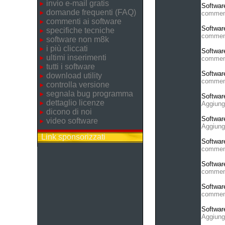
invio e-mail gratis
Softwar
domande frequenti (FAQ)
commen
commenti ai software
Softwar
specifiche tecniche
commen
software non m8k
i più cliccati
Softwar
ultimi inserimenti
commen
tutti i software
Softwar
download utility
commen
controlla versione
segnala bug programma
Softwar
dettaglio licenze
Aggiung
dicono di noi
Softwar
video software
Aggiung
Link sponsorizzati
Softwar
commen
Softwar
commen
Softwar
commen
Softwar
Aggiung