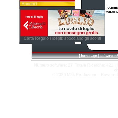
Annunci
I commen
verranno
Carta Regalo Hoepli: sbocciano gli sconti
[
homepage
|
software m
Numero software: 27 Totale Ricerche: 421 Hits
vi
© 2026 M8k Produzione - Powere