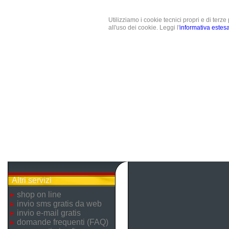
Utilizziamo i cookie tecnici propri e di terz
all'uso dei cookie. Leggi l'
informativa estes
Altri servizi
shop on line
invio sms gratis da web
invio e-mail gratis
domande frequenti (FAQ)