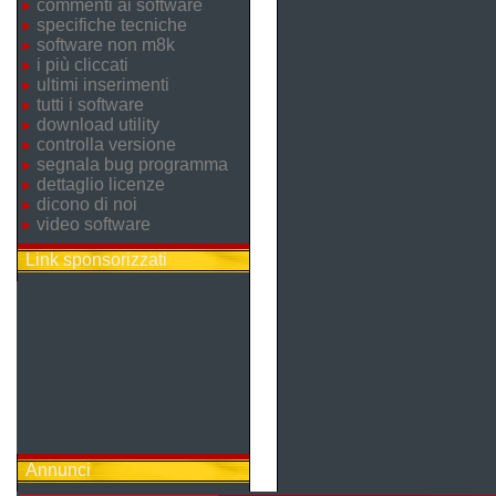
commenti ai software
specifiche tecniche
software non m8k
i più cliccati
ultimi inserimenti
tutti i software
download utility
controlla versione
segnala bug programma
dettaglio licenze
dicono di noi
video software
Link sponsorizzati
Annunci