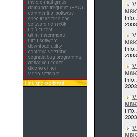
invio e-mail gratis
V
domande frequenti (FAQ)
M8K
commenti ai software
Info.
specifiche tecniche
software non m8k
200
i più cliccati
V
ultimi inserimenti
tutti i software
M8K
download utility
Info.
controlla versione
200
segnala bug programma
dettaglio licenze
V
dicono di noi
M8K
video software
Info.
Link sponsorizzati
200
V
M8K
Info.
200
V
M8K