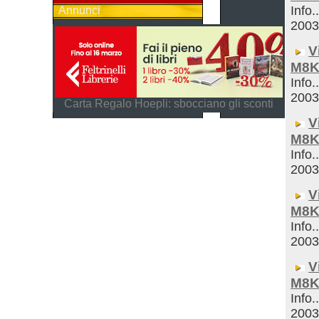
Info.
Annunci
200
V
M8K
Info.
200
Carta Regalo Hoepli: sbocciano gli sconti
V
M8K
Info.
200
V
M8K
Info.
200
V
M8K
Info.
200