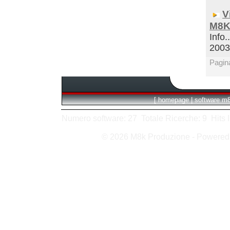
V
M8K
Info.
200
Pagin
[
homepage
|
software m
Numero software: 27 Totale Ricerche: 9 Hits In:
© 2026 M8k Produzione - Powere