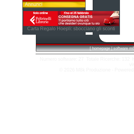
Annunci
Carta Regalo Hoepli: sbocciano gli sconti
[
homepage
|
software m
Numero software: 27 Totale Ricerche: 132 Hit
vi
© 2026 M8k Produzione - Powere