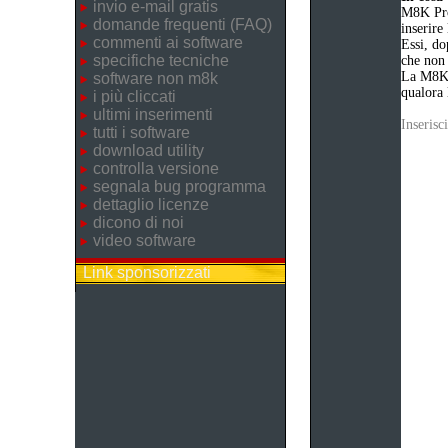
invio e-mail gratis
M8K Pro
domande frequenti (FAQ)
inserire
commenti ai software
Essi, do
specifiche tecniche
che non 
La M8K P
software non m8k
qualora 
i più cliccati
ultimi inserimenti
Inseris
tutti i software
download utility
controlla versione
segnala bug programma
dettaglio licenze
dicono di noi
video software
Link sponsorizzati