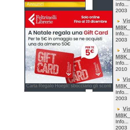
Info...
Annunci
2003
Vi
M8K_
Info...
2003
Vi
M8K_
Info...
2010
Vi
M8K_
Carta Regalo Hoepli: sbocciano gli sconti
Info...
2003
Vi
M8K_
Info...
2003