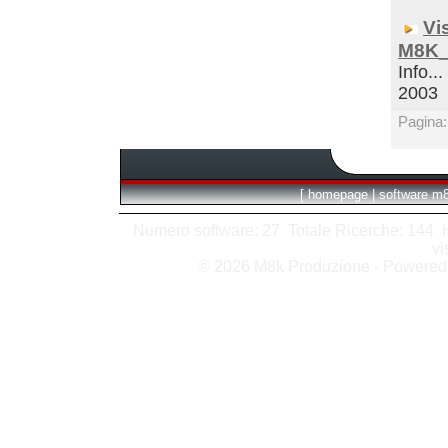
Vi
M8K_
Info...
2003
Pagina
[
homepage
|
software m
Numero software: 27 Totale Ricerche: 144 Hit
vi
© 2026 M8k Produzione - Powere