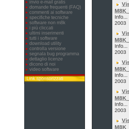
invio e-mail gratis
Vi
domande frequenti (FAQ)
M8K_
commenti ai software
Info...
specifiche tecniche
software non m8k
2003
i più cliccati
Vi
ultimi inserimenti
tutti i software
M8K_
download utility
Info...
controlla versione
2003
segnala bug programma
dettaglio licenze
Vi
dicono di noi
M8K_
video software
Info...
Link sponsorizzati
2003
Vi
M8K_
Info...
2003
Vi
M8K_