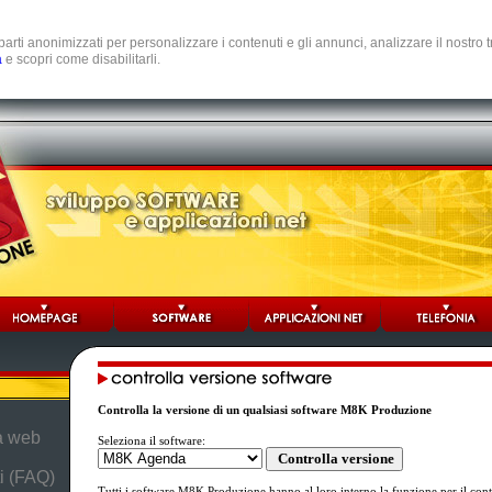
e parti anonimizzati per personalizzare i contenuti e gli annunci, analizzare il nostro
a
e scopri come disabilitarli.
Controlla la versione di un qualsiasi software M8K Produzione
da web
Seleziona il software:
i (FAQ)
Tutti i software M8K Produzione hanno al loro interno la funzione per il cont