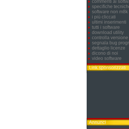
commenti ai softw
specifiche tecnich
software non m8k
i più cliccati
ultimi inserimenti
tutti i software
download utility
controlla versione
segnala bug pro
dettaglio licenze
dicono di noi
video software
Link sponsorizzati
Annunci