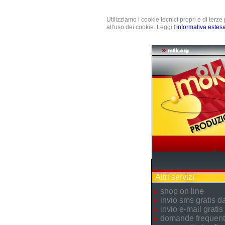
Utilizziamo i cookie tecnici propri e di terz
all'uso dei cookie. Leggi l'
informativa estes
Altri servizi
shop on line
invio sms gratis 
invio e-mail gratis
domande frequent