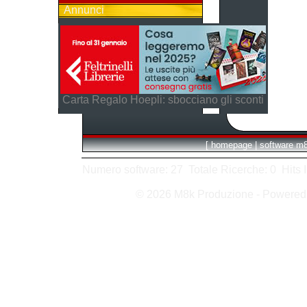
Annunci
Carta Regalo Hoepli: sbocciano gli sconti
[
homepage
|
software m
Numero software: 27 Totale Ricerche: 0 Hits In:
© 2026 M8k Produzione - Powere