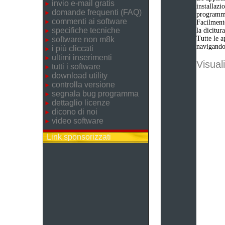
invio e-mail gratis
installazi
domande frequenti (FAQ)
programm
commenti ai software
Facilmente
specifiche tecniche
la dicitu
Tutte le a
software non m8k
navigando 
i più cliccati
ultimi inserimenti
Visuali
tutti i software
download utility
controlla versione
segnala bug programma
dettaglio licenze
dicono di noi
video software
Link sponsorizzati