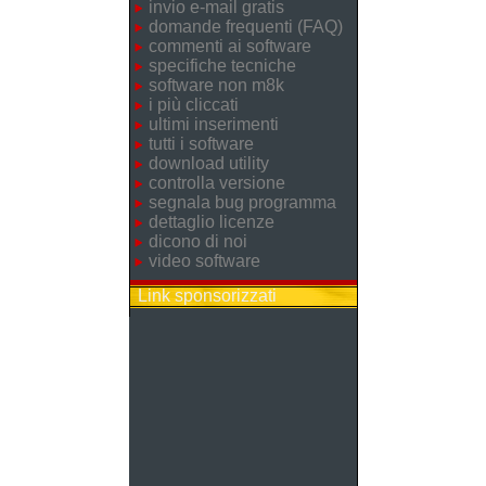
invio e-mail gratis
domande frequenti (FAQ)
commenti ai software
specifiche tecniche
software non m8k
i più cliccati
ultimi inserimenti
tutti i software
download utility
controlla versione
segnala bug programma
dettaglio licenze
dicono di noi
video software
Link sponsorizzati