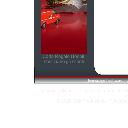
Carta Regalo Hoepli:
sbocciano gli sconti
[
homepage
|
software m
Numero software: 27 Totale Ricerche: 65 Hits
vi
© 2026 M8k Produzione - Powere