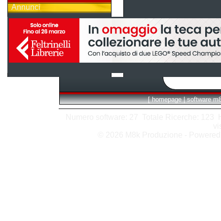
Annunci
[
homepage
|
software m
Numero software: 27 Totale Ricerche: 123 Hit
vi
© 2026 M8k Produzione - Powere