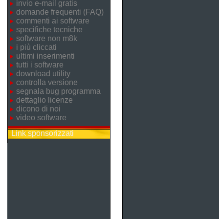
invio e-mail gratis
domande frequenti (FAQ)
commenti ai software
specifiche tecniche
software non m8k
i più cliccati
ultimi inserimenti
tutti i software
download utility
controlla versione
segnala bug programma
dettaglio licenze
dicono di noi
video software
Link sponsorizzati