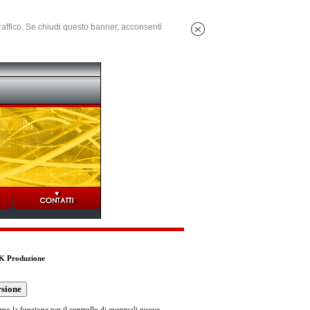
 traffico. Se chiudi questo banner, acconsenti
8K Produzione
no la funzione per il controllo di eventuali nuove