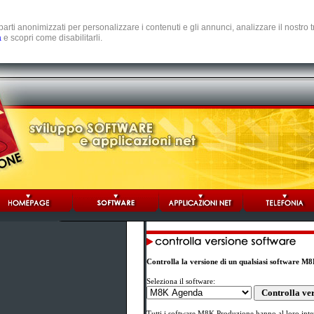
e parti anonimizzati per personalizzare i contenuti e gli annunci, analizzare il nostro
a
e scopri come disabilitarli.
Controlla la versione di un qualsiasi software M
Seleziona il software:
Tutti i software M8K Produzione hanno al loro inter