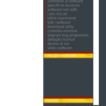
commenti ai software
specifiche tecniche
software non m8k
i più cliccati
ultimi inserimenti
tutti i software
download utility
controlla versione
segnala bug programma
dettaglio licenze
dicono di noi
video software
Link sponsorizzati
Annunci