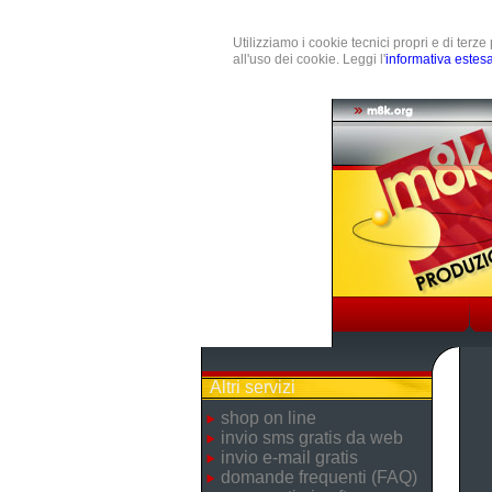
Utilizziamo i cookie tecnici propri e di terz
all'uso dei cookie. Leggi l'
informativa estes
Altri servizi
shop on line
invio sms gratis da web
invio e-mail gratis
domande frequenti (FAQ)