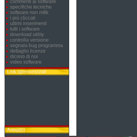
commenti ai software
specifiche tecniche
software non m8k
i più cliccati
ultimi inserimenti
tutti i software
download utility
controlla versione
segnala bug programma
dettaglio licenze
dicono di noi
video software
Link sponsorizzati
Annunci