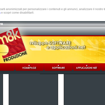
e parti anonimizzati per personalizzare i contenuti e gli annunci, analizzare il nostro
a
e scopri come disabilitarli.