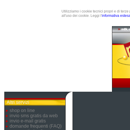
Utilizziamo i cookie tecnici propri e di terz
all'uso dei cookie. Leggi l'
informativa estes
Altri servizi
shop on line
invio sms gratis da web
invio e-mail gratis
domande frequenti (FAQ)