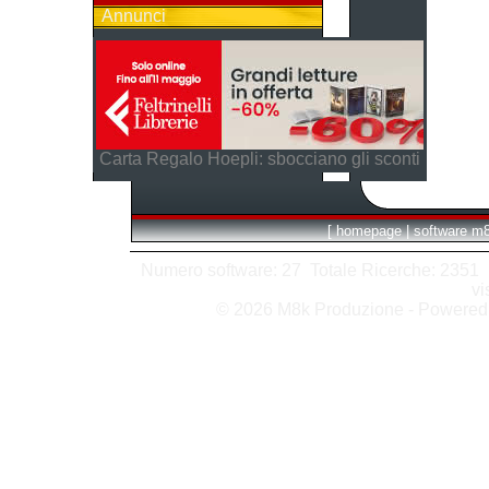
Annunci
Carta Regalo Hoepli: sbocciano gli sconti
[
homepage
|
software m
Numero software: 27 Totale Ricerche: 2351 Hit
vi
© 2026 M8k Produzione - Powere