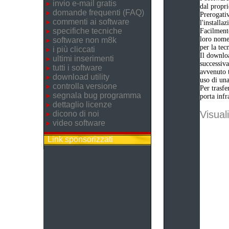
invio e-mail gratis
dal propri
domande frequenti (FAQ)
Prerogativ
commenti ai software
l'installa
specifiche tecniche
Facilmente
loro nome 
software non m8k
per la tec
i più cliccati
Il downloa
ultimi inserimenti
successiva
tutti i software
avvenuto t
download utility
uso di una
controlla versione
Per trasfe
segnala bug programma
porta infr
dettaglio licenze
Visuali
dicono di noi
video software
Link sponsorizzati