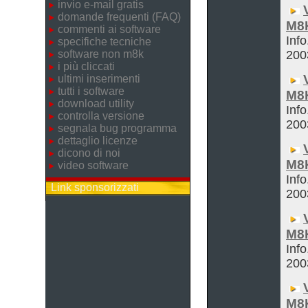
invio e-mail gratis
domande frequenti (FAQ)
M8
commenti ai software
Info
specifiche tecniche
software non m8k
200
i più cliccati
ultimi inserimenti
tutti i software
M8K
download utility
Info
controlla versione
200
segnala bug programma
dettaglio licenze
dicono di noi
M8
video software
Info
Link sponsorizzati
200
M8
Info
200
M8K