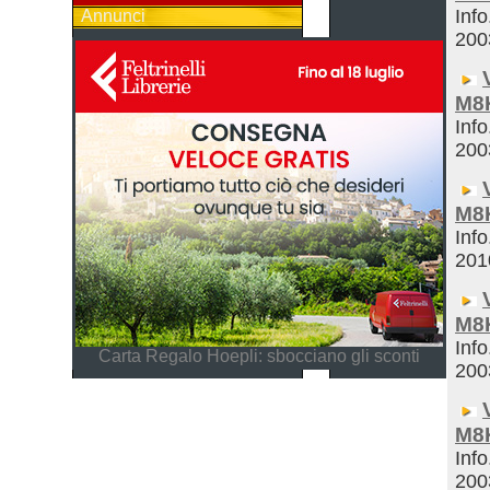
Info
Annunci
200
M8
Info
200
M8
Info
201
M8
Info
Carta Regalo Hoepli: sbocciano gli sconti
200
M8
Info
200