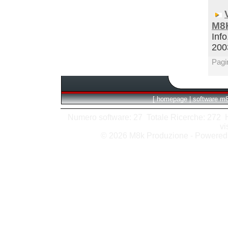
M8K
Info
200
Pagi
[
homepage
|
software m
Numero software: 27 Totale Ricerche: 272 Hit
vi
© 2026 M8k Produzione - Powere