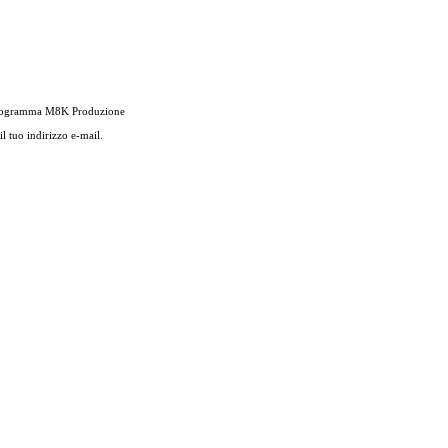
si programma M8K Produzione
l tuo indirizzo e-mail.