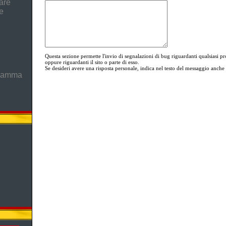
are
e
Questa sezione permette l'invio di segnalazioni di bug riguardanti qualsia
oppure riguardanti il sito o parte di esso.
Se desideri avere una risposta personale, indica nel testo del messaggio anche i
gramma