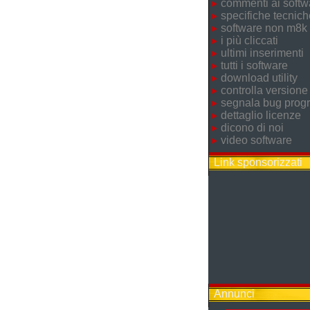
commenti ai softw
specifiche tecnich
software non m8k
i più cliccati
ultimi inserimenti
tutti i software
download utility
controlla versione
segnala bug pro
dettaglio licenze
dicono di noi
video software
Link sponsorizzati
Annunci