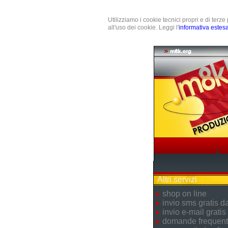
Utilizziamo i cookie tecnici propri e di terz
all'uso dei cookie. Leggi l'
informativa estes
Altri servizi
shop on line
invio sms gratis 
invio e-mail gratis
domande frequent