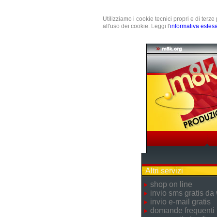
Utilizziamo i cookie tecnici propri e di terz
all'uso dei cookie. Leggi l'
informativa estes
Altri servizi
shop on line
invio sms gratis da
invio e-mail gratis
domande frequenti