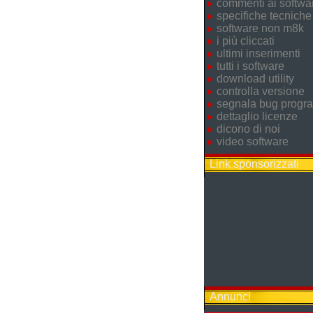
commenti ai softwa
specifiche tecniche
software non m8k
i più cliccati
ultimi inserimenti
tutti i software
download utility
controlla versione
segnala bug prog
dettaglio licenze
dicono di noi
video software
Link sponsorizzati
Annunci