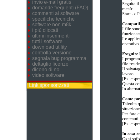
invio e-mail gratis
Seguite il
domande frequenti (FAQ)
menù:
commenti ai software
Start ->
specifiche tecniche
Compatibi
software non m8k
I file son
i più cliccati
funziona
ultimi inserimenti
Le applica
tutti i software
operativo 
download utility
controlla versione
Eseguire
segnala bug programma
I programm
dettaglio licenze
file reside
Il salvata
dicono di noi
lavoro.
video software
[Es. c:\
Questa cop
Link sponsorizzati
In alternat
Come poss
Talvolta q
situazione
Per fare c
contenuti 
[Es. c:\
In cosa c
Ogni soft