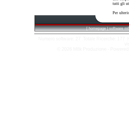
tutti gli 
Per ulteri
[
homepage
|
software m
Numero software: 27 Totale Ricerche: 177 Hit
vi
© 2026 M8k Produzione - Powere