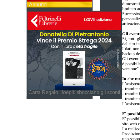
dimostrat
Annunci
limitato a
Successiva
personaliz
attivazion
Gli event
Si, tutti 
dal sito i
I dati non
backup dei
Gli eventu
è possibil
versione"
In che mo
L'assisten
- tramite 
Carta Regalo Hoepli: sbocciano gli sconti
- tramite 
- tramite 
L'assisten
E' possib
E' possibi
sito web o
La realizz
Produzione
uno scopo