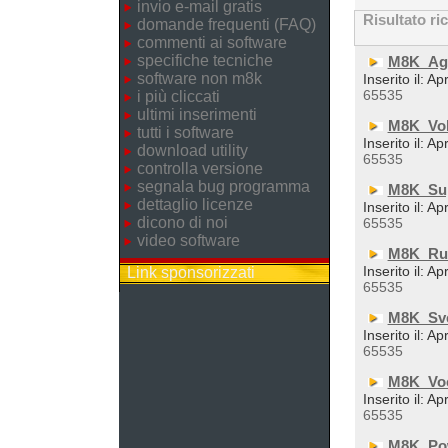
invio e-mail gratis
Risultato ri
domande frequenti (FAQ)
commenti ai software
specifiche tecniche
M8K_Ag
software non m8k
Inserito il: A
65535
i più cliccati
ultimi inserimenti
M8K_Vol
tutti i software
Inserito il: A
download utility
65535
controlla versione
segnala bug programma
M8K_Su
dettaglio licenze
Inserito il: A
dicono di noi
65535
video software
M8K_Ru
Inserito il: A
Link sponsorizzati
65535
M8K_Sve
Inserito il: A
65535
M8K_Voc
Inserito il: A
65535
M8K_Po