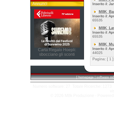
Annunci
Inserito il: J
M8K_Ba
Inserito il: A
65535
M8K_La
Inserito il: A
65535
M8K_Mul
Inserito il: A
Carta Regalo Hoepli:
44025
sbocciano gli sconti
Pagina:
[ 1 ]
[
homepage
|
software m
Numero software: 27 Totale Ricerche: 1273 Hit
vi
© 2026 M8k Produzione - Powere